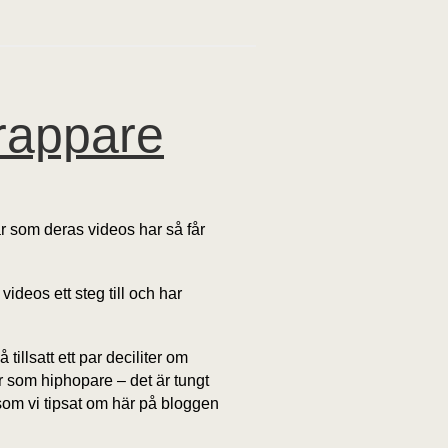
rappare
ar som deras videos har så får
deos ett steg till och har
illsatt ett par deciliter om
ar som hiphopare – det är tungt
som vi tipsat om här på bloggen