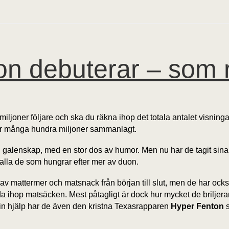
n debuterar – som 
iljoner följare och ska du räkna ihop det totala antalet visning
kar många hundra miljoner sammanlagt.
alenskap, med en stor dos av humor. Men nu har de tagit sina vi
 alla de som hungrar efter mer av duon.
 mattermer och matsnack från början till slut, men de har också t
inda ihop matsäcken. Mest påtagligt är dock hur mycket de briljer
 sin hjälp har de även den kristna Texasrapparen
Hyper Fenton