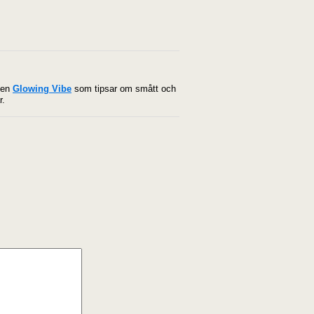
ggen
Glowing Vibe
som tipsar om smått och
r.