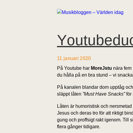
Youtubeduo
11 januari 2020
På Youtube har
MoreJstu
nära fem m
du hålla på en bra stund – vi snac
På kanalen blandar dom upptåg och g
släppt låten
”Must Have Snacks”
för
Låten är humoristisk och nersmetad av
Jesus och deras tro för att riktigt b
gung och proffsigt rakt igenom. Till
flera gånger tidigare.