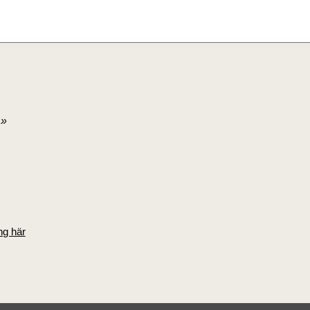
»
ng här