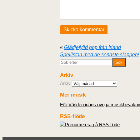
«
Glädjefylld pop från Irland
Spellistan med de senaste släppen!
Arkiv
Arkiv
Mer musik
Följ Världen idags övriga musikbevakni
RSS-flöde