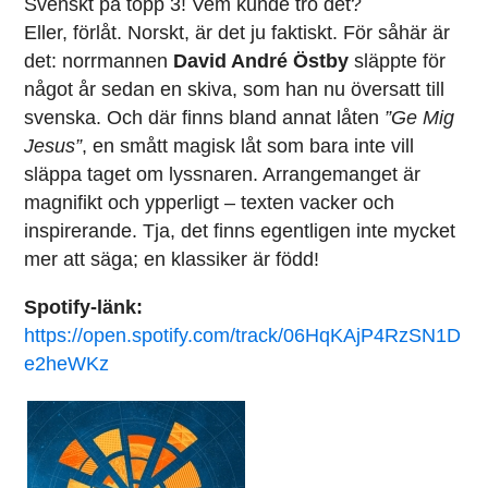
Svenskt på topp 3! Vem kunde tro det?
Eller, förlåt. Norskt, är det ju faktiskt. För såhär är
det: norrmannen
David André Östby
släppte för
något år sedan en skiva, som han nu översatt till
svenska. Och där finns bland annat låten
”Ge Mig
Jesus”
, en smått magisk låt som bara inte vill
släppa taget om lyssnaren. Arrangemanget är
magnifikt och ypperligt – texten vacker och
inspirerande. Tja, det finns egentligen inte mycket
mer att säga; en klassiker är född!
Spotify-länk:
https://open.spotify.com/track/06HqKAjP4RzSN1D
e2heWKz