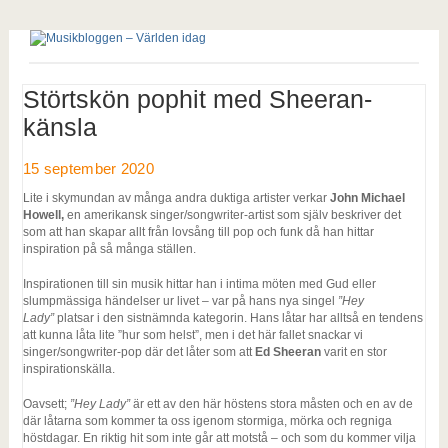
Störtskön pophit med Sheeran-
känsla
15 september 2020
Lite i skymundan av många andra duktiga artister verkar
John Michael
Howell,
en amerikansk singer/songwriter-artist som själv beskriver det
som att han skapar allt från lovsång till pop och funk då han hittar
inspiration på så många ställen.
Inspirationen till sin musik hittar han i intima möten med Gud eller
slumpmässiga händelser ur livet – var på hans nya singel
”Hey
Lady”
platsar i den sistnämnda kategorin. Hans låtar har alltså en tendens
att kunna låta lite ”hur som helst”, men i det här fallet snackar vi
singer/songwriter-pop där det låter som att
Ed Sheeran
varit en stor
inspirationskälla.
Oavsett;
”Hey Lady”
är ett av den här höstens stora måsten och en av de
där låtarna som kommer ta oss igenom stormiga, mörka och regniga
höstdagar. En riktig hit som inte går att motstå – och som du kommer vilja