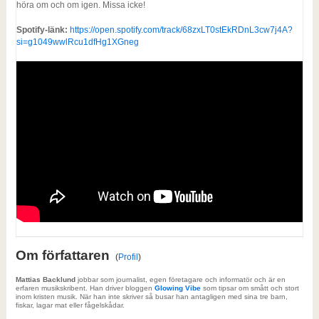
höra om och om igen. Missa icke!
Spotify-länk:
https://open.spotify.com/track/68zxLT0stEkRDnL3cw7j4A?
si=g1049wwlRcu1dfHg1XGneg
Om författaren
(
Profil
)
Mattias Backlund
jobbar som journalist, egen företagare och informatör och är en
erfaren musikskribent. Han driver bloggen
Glowing Vibe
som tipsar om smått och stort
inom kristen musik. När han inte skriver så busar han antagligen med sina tre barn,
fiskar, lagar mat eller fågelskådar.