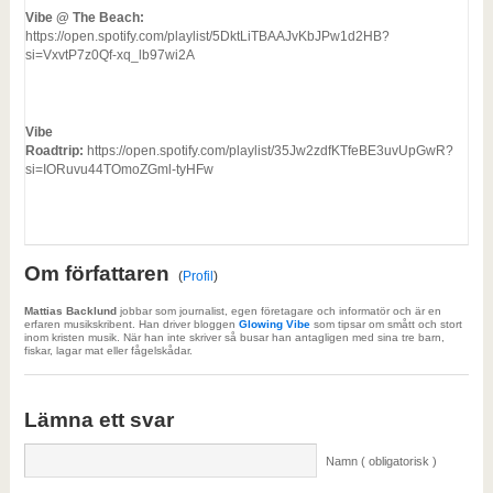
Vibe @ The Beach:
https://open.spotify.com/playlist/5DktLiTBAAJvKbJPw1d2HB?
si=VxvtP7z0Qf-xq_lb97wi2A
Vibe
Roadtrip:
https://open.spotify.com/playlist/35Jw2zdfKTfeBE3uvUpGwR?
si=IORuvu44TOmoZGml-tyHFw
Om författaren
(
Profil
)
Mattias Backlund
jobbar som journalist, egen företagare och informatör och är en
erfaren musikskribent. Han driver bloggen
Glowing Vibe
som tipsar om smått och stort
inom kristen musik. När han inte skriver så busar han antagligen med sina tre barn,
fiskar, lagar mat eller fågelskådar.
Lämna ett svar
Namn ( obligatorisk )