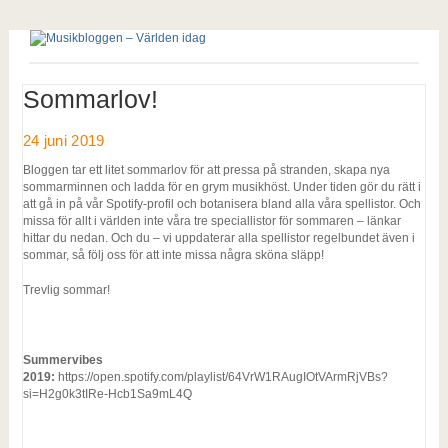
Sommarlov!
24 juni 2019
Bloggen tar ett litet sommarlov för att pressa på stranden, skapa nya
sommarminnen och ladda för en grym musikhöst. Under tiden gör du rätt i
att gå in på vår Spotify-profil och botanisera bland alla våra spellistor. Och
missa för allt i världen inte våra tre speciallistor för sommaren – länkar
hittar du nedan. Och du – vi uppdaterar alla spellistor regelbundet även i
sommar, så följ oss för att inte missa några sköna släpp!
Trevlig sommar!
Summervibes
2019:
https://open.spotify.com/playlist/64VrW1RAugIOtVArmRjVBs?
si=H2g0k3tIRe-Hcb1Sa9mL4Q