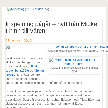
Inspelning pågår – nytt från Micke
Fhinn till våren
19 oktober 2012
Johan Eckeborn och Micke Fhinn i studion. Foto: S
Låtskrivaren och lovsångaren
Micke Fhinn har gett ut två
soloskivor tidigare,
En dag i
Micke Fhinn i skivstudion. Foto: Samuel
september (1996)
och
Spring
Björk
(2001)
. Nu, elva år senare,
pågår inspelningarna inför det
tredje albumet som ska komma ut någon gång i mars 2013.
Skivan kommer ges ut på Adora Records och Musikbloggen var och
hälsade på ute i studion på Ribbingebäck församlingsgård mellan
Uppsala och Sala där producenten Johan Eckeborn och Micke håller på
att lägga akustisk gitarr. Just nu är man i början av att lägga
musikgrunderna.