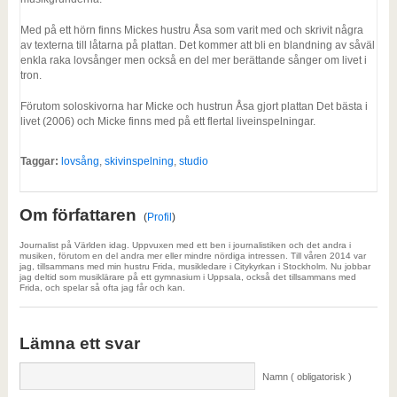
Med på ett hörn finns Mickes hustru Åsa som varit med och skrivit några
av texterna till låtarna på plattan. Det kommer att bli en blandning av såväl
enkla raka lovsånger men också en del mer berättande sånger om livet i
tron.
Förutom soloskivorna har Micke och hustrun Åsa gjort plattan Det bästa i
livet (2006) och Micke finns med på ett flertal liveinspelningar.
Taggar:
lovsång
,
skivinspelning
,
studio
Om författaren
(
Profil
)
Journalist på Världen idag. Uppvuxen med ett ben i journalistiken och det andra i
musiken, förutom en del andra mer eller mindre nördiga intressen. Till våren 2014 var
jag, tillsammans med min hustru Frida, musikledare i Citykyrkan i Stockholm. Nu jobbar
jag deltid som musiklärare på ett gymnasium i Uppsala, också det tillsammans med
Frida, och spelar så ofta jag får och kan.
Lämna ett svar
Namn ( obligatorisk )