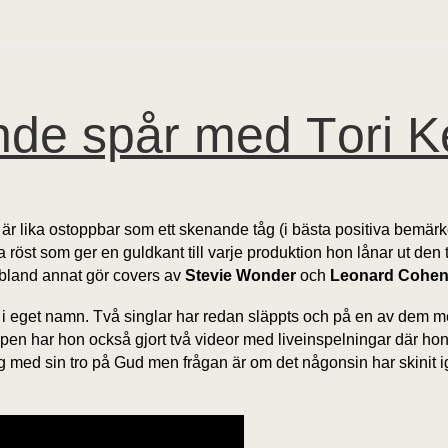
de spår med Tori Ke
är lika ostoppbar som ett skenande tåg (i bästa positiva bemärkel
öst som ger en guldkant till varje produktion hon lånar ut den ti
bland annat gör covers av
Stevie Wonder
och
Leonard Cohe
m i eget namn. Två singlar har redan släppts och på en av dem
en har hon också gjort två videor med liveinspelningar där hon b
ydlig med sin tro på Gud men frågan är om det någonsin har skinit