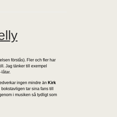
lly
sen förstås). Fler och fler har
ll. Jag tänker till exempel
n
-låtar.
 medverkar ingen mindre än
Kirk
okstavligen tar sina fans till
 igenom i musiken så tydligt som