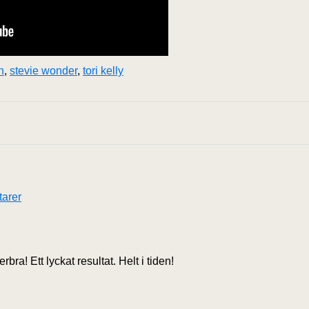
n
,
stevie wonder
,
tori kelly
arer
rbra! Ett lyckat resultat. Helt i tiden!