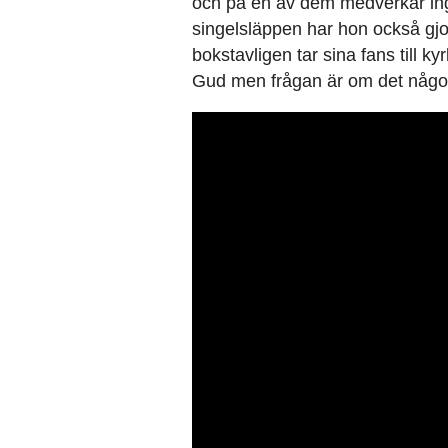
och på en av dem medverkar i
singelsläppen har hon också gjo
bokstavligen tar sina fans till kyr
Gud men frågan är om det någons