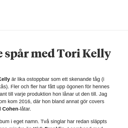
 spår med Tori Kelly
Kelly
är lika ostoppbar som ett skenande tåg (i
ås). Fler och fler har fått upp ögonen för hennes
 till varje produktion hon lånar ut den till. Jag
 som kom 2016, där hon bland annat gör covers
d Cohen
-låtar.
lbum i eget namn. Två singlar har redan släppts