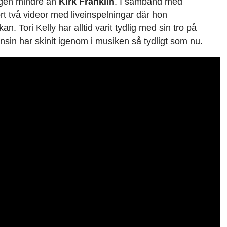
ngen mindre än
Kirk Franklin
. I samband med
rt två videor med liveinspelningar där hon
kan. Tori Kelly har alltid varit tydlig med sin tro på
in har skinit igenom i musiken så tydligt som nu.