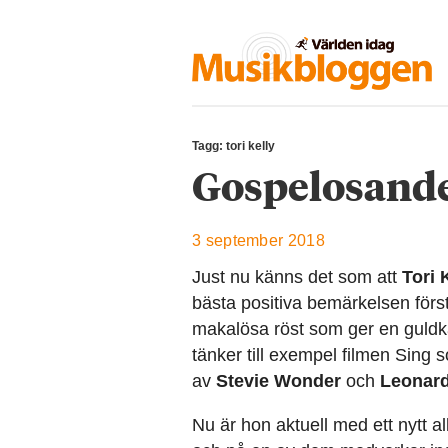
Tagg: tori kelly
Gospelosande
3 september 2018
Just nu känns det som att
Tori 
bästa positiva bemärkelsen först
makalösa röst som ger en guldkant
tänker till exempel filmen Sing
av
Stevie Wonder
och
Leonar
Nu är hon aktuell med ett nytt a