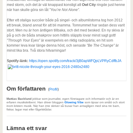
med storm, och det är väl knappast konstigt att
Owl City
ringde just henne
när han skulle göra sin låt
”You’re Not Alone”.
Efter ett otaliga succéer både på singel- och albumlistorna tog hon 2012
ett break, bland annat för att bli mamma. Tomrummet har sedan dess varit
stort. Men nu är hon äntligen tillbaka, och det med besked. En ny skiva är
på g och de båda smakprov som hittills släppts lovar minst sagt gott!
”Through Your Eyes”
är exempelvis en riktig radiopärla; en hit som
kommer leva kvar länge denna höst, och senaste
”Be The Change”
är
minst lika bra. Två stora hitvarningar!
Spotify-länk:
https://open.spotify.com/track/3jB0apWFQpLVPRyCdffbJA
Om författaren
(
Profil
)
Mattias Backlund
jobbar som journalist, egen företagare och informatör och är en
erfaren musikskribent. Han driver bloggen
Glowing Vibe
som tipsar om smått och stort
inom kristen musik. När han inte skriver så busar han antagligen med sina tre barn,
fiskar, lagar mat eller fågelskådar.
Lämna ett svar