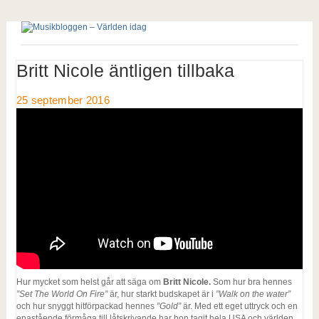
Britt Nicole äntligen tillbaka
25 september 2016
Hur mycket som helst går att säga om
Britt Nicole.
Som hur bra hennes
”Set The World On Fire”
är, hur starkt budskapet är i
”Walk on the water”
och hur snyggt hitförpackad hennes
”Gold”
är. Med ett eget uttryck och en
enastående förmåga till låtskrivande har hon tagit hela USA och världen