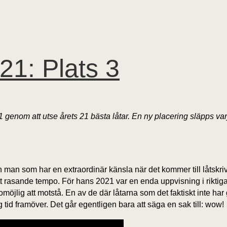
21: Plats 3
genom att utse årets 21 bästa låtar. En ny placering släpps varj
en man som har en extraordinär känsla när det kommer till låtskr
ett rasande tempo. För hans 2021 var en enda uppvisning i rikti
möjlig att motstå. En av de där låtarna som det faktiskt inte har 
ång tid framöver. Det går egentligen bara att säga en sak till: wow!