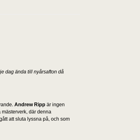
e dag ända till nyårsafton då
ivande.
Andrew Ripp
är ingen
ga mästerverk, där denna
gått att sluta lyssna på, och som