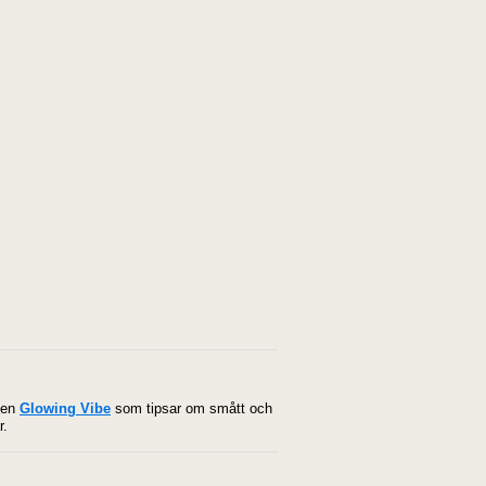
ggen
Glowing Vibe
som tipsar om smått och
r.