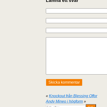
Lämna ett svar
«
Knockout från Blessing Offor
Andy Mineo i högform
»