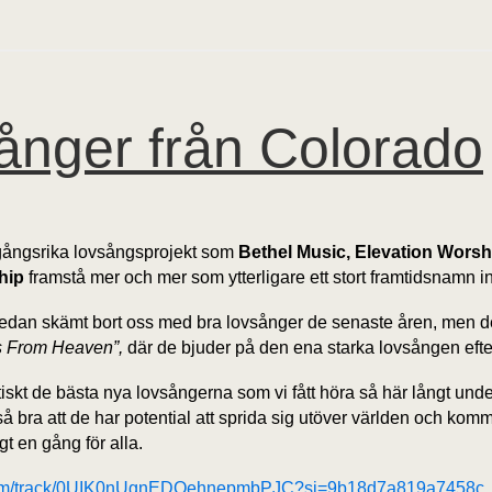
ånger från Colorado
mgångsrika lovsångsprojekt som
Bethel Music, Elevation Worsh
hip
framstå mer och mer som ytterligare ett stort framtidsnamn
dan skämt bort oss med bra lovsånger de senaste åren, men de
s From Heaven”,
där de bjuder på den ena starka lovsången efte
aktiskt de bästa nya lovsångerna som vi fått höra så här långt un
så bra att de har potential att sprida sig utöver världen och kom
t en gång för alla.
y.com/track/0UIK0nUgnEDOehnepmbPJC?si=9b18d7a819a7458c