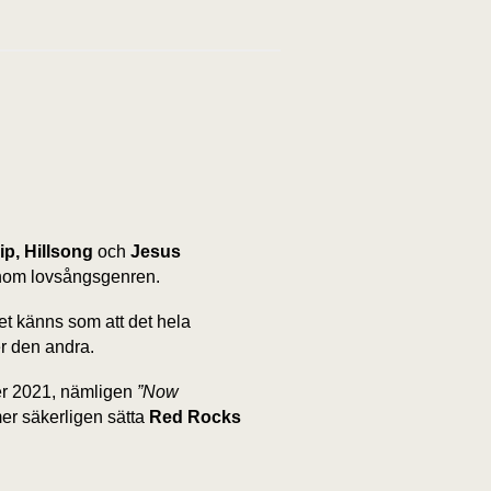
ip, Hillsong
och
Jesus
 inom lovsångsgenren.
t känns som att det hela
r den andra.
der 2021, nämligen
”Now
mer säkerligen sätta
Red Rocks