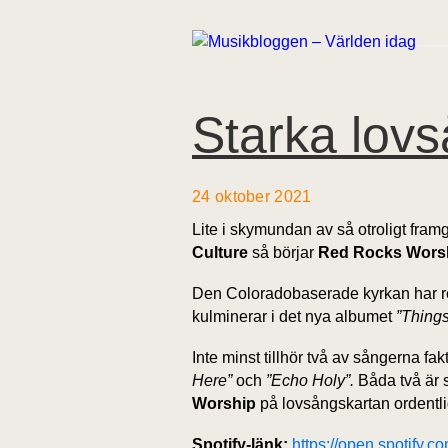
Starka lovs
24 oktober 2021
Lite i skymundan av så otroligt fra
Culture
så börjar
Red Rocks Wors
Den Coloradobaserade kyrkan har re
kulminerar i det nya albumet
”Thing
Inte minst tillhör två av sångerna f
Here”
och
”Echo Holy”.
Båda två är 
Worship
på lovsångskartan ordentlig
Spotify-länk:
https://open.spotif