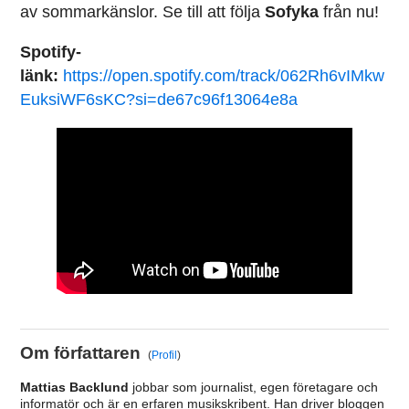
av sommarkänslor. Se till att följa
Sofyka
från nu!
Spotify-
länk:
https://open.spotify.com/track/062Rh6vIMkw
EuksiWF6sKC?si=de67c96f13064e8a
Om författaren
(
Profil
)
Mattias Backlund
jobbar som journalist, egen företagare och
informatör och är en erfaren musikskribent. Han driver bloggen