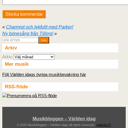
«
Charmigt och lekfullt med Parker!
Ny bönesång från Tilling!
»
Arkiv
Arkiv
Mer musik
Följ Världen idags övriga musikbevakning här
RSS-flöde
Musikbloggen – Världen idag
© 2026 Musikbloggen – Världen idag. All rights reserved..
balonka IT