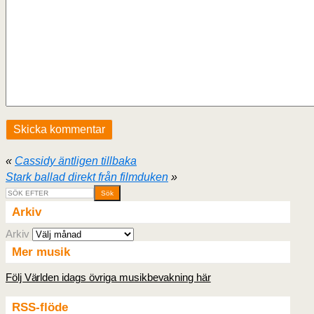
«
Cassidy äntligen tillbaka
Stark ballad direkt från filmduken
»
Arkiv
Arkiv
Mer musik
Följ Världen idags övriga musikbevakning här
RSS-flöde