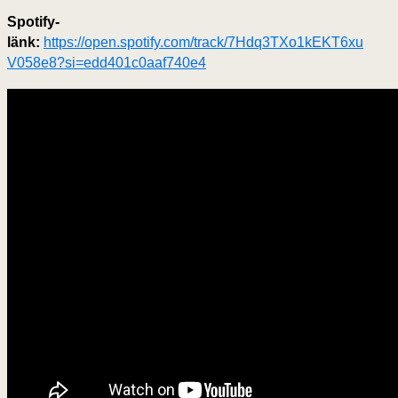
Spotify-
länk:
https://open.spotify.com/track/7Hdq3TXo1kEKT6xu
V058e8?si=edd401c0aaf740e4