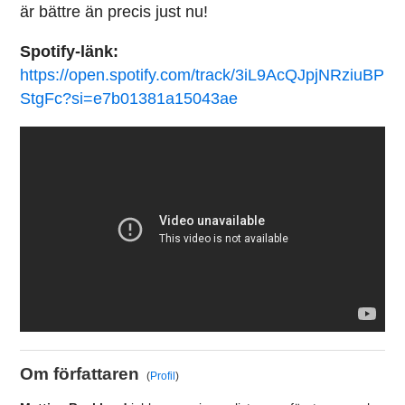
är bättre än precis just nu!
Spotify-länk:
https://open.spotify.com/track/3iL9AcQJpjNRziuBP
StgFc?si=e7b01381a15043ae
Om författaren
(
Profil
)