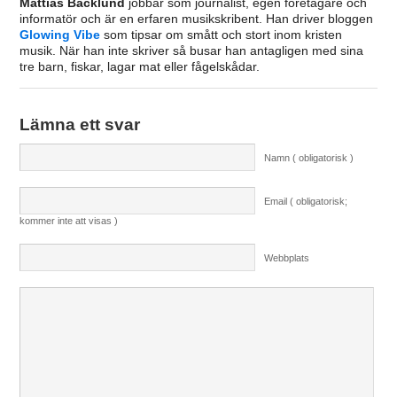
Mattias Backlund
jobbar som journalist, egen företagare och
informatör och är en erfaren musikskribent. Han driver bloggen
Glowing Vibe
som tipsar om smått och stort inom kristen
musik. När han inte skriver så busar han antagligen med sina
tre barn, fiskar, lagar mat eller fågelskådar.
Lämna ett svar
Namn ( obligatorisk )
Email ( obligatorisk;
kommer inte att visas )
Webbplats