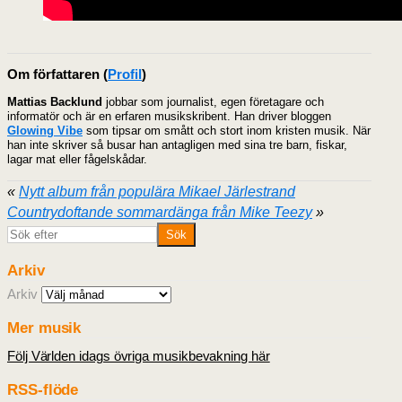
Om författaren
(
Profil
)
Mattias Backlund
jobbar som journalist, egen företagare och
informatör och är en erfaren musikskribent. Han driver bloggen
Glowing Vibe
som tipsar om smått och stort inom kristen musik. När
han inte skriver så busar han antagligen med sina tre barn, fiskar,
lagar mat eller fågelskådar.
«
Nytt album från populära Mikael Järlestrand
Countrydoftande sommardänga från Mike Teezy
»
Arkiv
Arkiv
Mer musik
Följ Världen idags övriga musikbevakning här
RSS-flöde