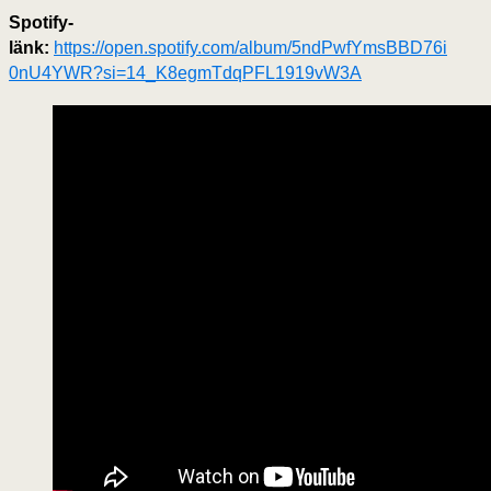
Spotify-
länk:
https://open.spotify.com/album/5ndPwfYmsBBD76i
0nU4YWR?si=14_K8egmTdqPFL1919vW3A