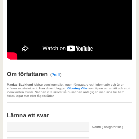
Om författaren
(
Profil
)
Mattias Backlund
jobbar som journalist, egen företagare och informatör och är en
erfaren musikskribent. Han driver bloggen
Glowing Vibe
som tipsar om smått och stort
inom kristen musik. När han inte skriver så busar han antagligen med sina tre barn,
fiskar, lagar mat eller fågelskådar.
Lämna ett svar
Namn ( obligatorisk )