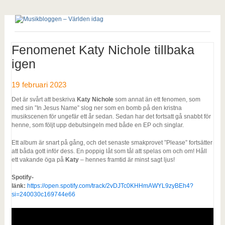
Fenomenet Katy Nichole tillbaka
igen
19 februari 2023
Det är svårt att beskriva
Katy Nichole
som annat än ett fenomen, som
med sin ”In Jesus Name” slog ner som en bomb på den kristna
musikscenen för ungefär ett år sedan. Sedan har det fortsatt gå snabbt för
henne, som följt upp debutsingeln med både en EP och singlar.
Ett album är snart på gång, och det senaste smakprovet ”Please” fortsätter
att båda gott inför dess. En poppig låt som tål att spelas om och om! Håll
ett vakande öga på
Katy
– hennes framtid är minst sagt ljus!
Spotify-
länk:
https://open.spotify.com/track/2vDJTc0KHHmAWYL9zyBEh4?
si=240030c169744e66