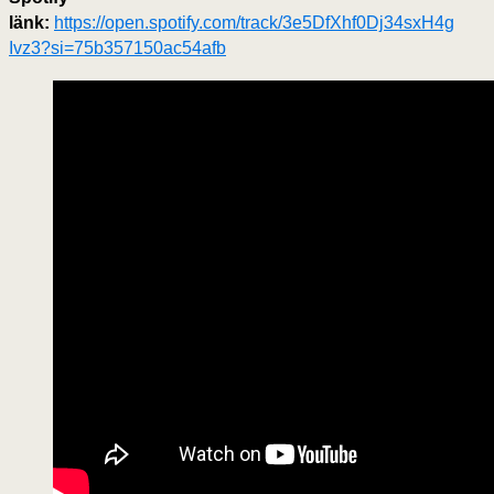
länk:
https://open.spotify.com/track/3e5DfXhf0Dj34sxH4g
Ivz3?si=75b357150ac54afb