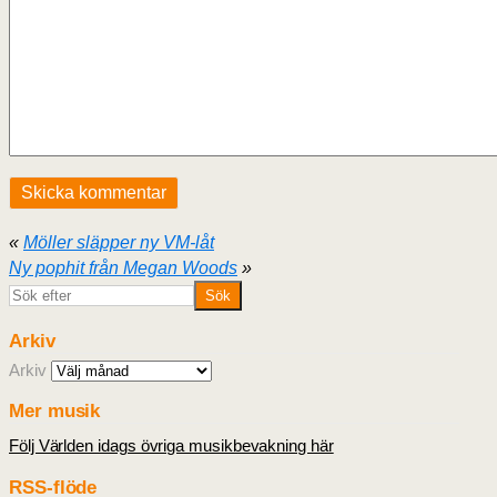
«
Möller släpper ny VM-låt
Ny pophit från Megan Woods
»
Arkiv
Arkiv
Mer musik
Följ Världen idags övriga musikbevakning här
RSS-flöde