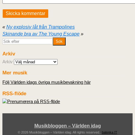
«
Ny explosiv låt från Trampolines
Skinande bra av The Young Escape
»
Arkiv
Arkiv
Mer musik
Följ Världen idags övriga musikbevakning här
RSS-flöde
Musikbloggen – Världen idag
© 2026 Musikbloggen – Världen idag. All rights reserved..
balonka IT