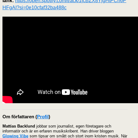
länk:
https://open.spotify.com/track/1jcBZX8YjgHtPCh6P
HFgAI?si=0e10cfaf32ba488c
Om författaren
(
Profil
)
Mattias Backlund
jobbar som journalist, egen företagare och
informatör och är en erfaren musikskribent. Han driver bloggen
Glowing Vibe
som tipsar om smått och stort inom kristen musik. När