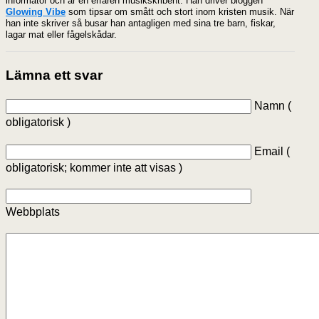
informatör och är en erfaren musikskribent. Han driver bloggen
Glowing Vibe
som tipsar om smått och stort inom kristen musik. När
han inte skriver så busar han antagligen med sina tre barn, fiskar,
lagar mat eller fågelskådar.
Lämna ett svar
Namn (
obligatorisk )
Email (
obligatorisk; kommer inte att visas )
Webbplats