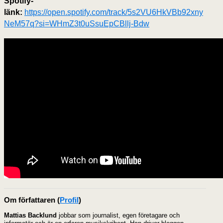
Spotify-
länk:
https://open.spotify.com/track/5s2VU6HkVBb92xny
NeM57q?si=WHmZ3t0uSsuEpCBllj-Bdw
Om författaren
(
Profil
)
Mattias Backlund
jobbar som journalist, egen företagare och