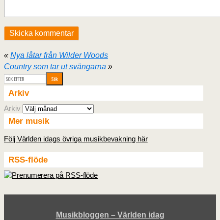
«
Nya låtar från Wilder Woods
Country som tar ut svängarna
»
Arkiv
Arkiv
Mer musik
Följ Världen idags övriga musikbevakning här
RSS-flöde
Musikbloggen – Världen idag