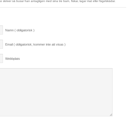
e skriver så busar han antagligen med sina tre barn, fiskar, lagar mat eller fågelskådar.
Namn ( obligatorisk )
Email ( obligatorisk; kommer inte att visas )
Webbplats