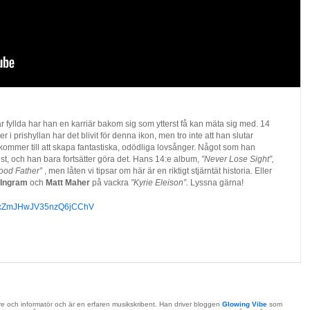
r fyllda har han en karriär bakom sig som ytterst få kan mäta sig med. 14
er i prishyllan har det blivit för denna ikon, men tro inte att han slutar
et kommer till att skapa fantastiska, odödliga lovsånger. Något som han
st, och han bara fortsätter göra det. Hans 14:e album,
”Never Lose Sight”,
ood Father”
, men låten vi tipsar om här är en riktigt stjärntät historia. Eller
 Ingram
och
Matt Maher
på vackra
”Kyrie Eleison”.
Lyssna gärna!
/6iSxZmJHwJV35nzQ6jCChV
re och informatör och är en erfaren musikskribent. Han driver bloggen
Glowing Vibe
som