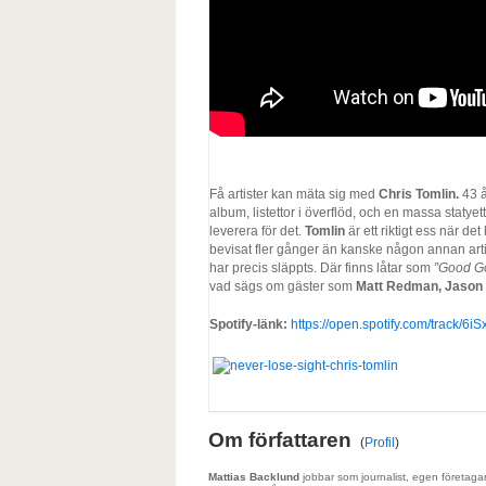
Få artister kan mäta sig med
Chris Tomlin.
43 å
album, listettor i överflöd, och en massa statyett
leverera för det.
Tomlin
är ett riktigt ess när d
bevisat fler gånger än kanske någon annan arti
har precis släppts. Där finns låtar som
”Good G
vad sägs om gäster som
Matt Redman, Jason
Spotify-länk:
https://open.spotify.com/track
Om författaren
(
Profil
)
Mattias Backlund
jobbar som journalist, egen företaga