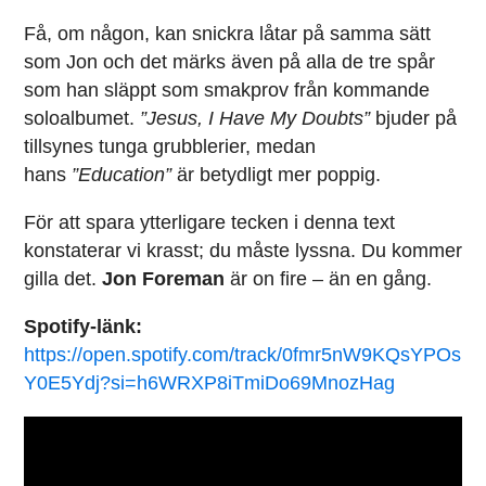
Få, om någon, kan snickra låtar på samma sätt
som Jon och det märks även på alla de tre spår
som han släppt som smakprov från kommande
soloalbumet.
”Jesus, I Have My Doubts”
bjuder på
tillsynes tunga grubblerier, medan
hans
”Education”
är betydligt mer poppig.
För att spara ytterligare tecken i denna text
konstaterar vi krasst; du måste lyssna. Du kommer
gilla det.
Jon Foreman
är on fire – än en gång.
Spotify-länk:
https://open.spotify.com/track/0fmr5nW9KQsYPOs
Y0E5Ydj?si=h6WRXP8iTmiDo69MnozHag