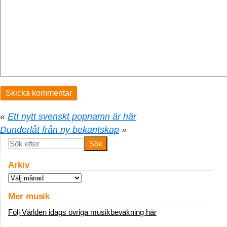
«
Ett nytt svenskt popnamn är här
Dunderlåt från ny bekantskap
»
Arkiv
Arkiv
Mer musik
Följ Världen idags övriga musikbevakning här