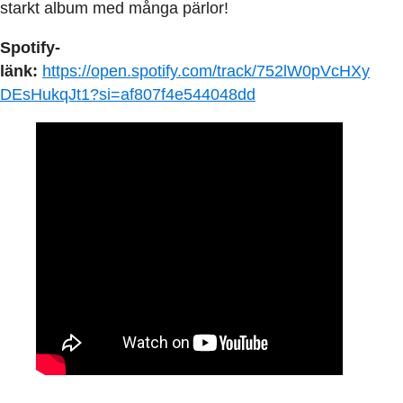
starkt album med många pärlor!
Spotify-
länk:
https://open.spotify.com/track/752lW0pVcHXy
DEsHukqJt1?si=af807f4e544048dd