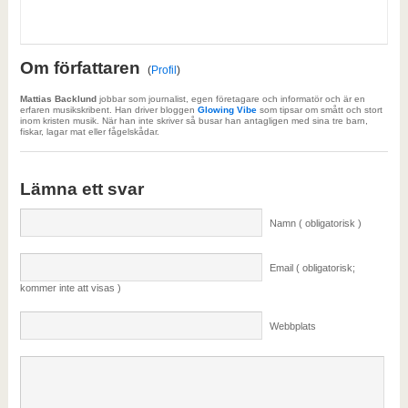
Om författaren
(
Profil
)
Mattias Backlund
jobbar som journalist, egen företagare och informatör och är en
erfaren musikskribent. Han driver bloggen
Glowing Vibe
som tipsar om smått och stort
inom kristen musik. När han inte skriver så busar han antagligen med sina tre barn,
fiskar, lagar mat eller fågelskådar.
Lämna ett svar
Namn ( obligatorisk )
Email ( obligatorisk;
kommer inte att visas )
Webbplats