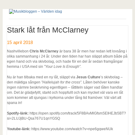
Stark låt från McClarney
15 april 2018
Nashvillebon
Chris McClarney
är bara 38 år men har redan lett lovsång i
olika sammanhang i 24 år. Under den tiden har han släppt album både på
egen hand och via skivbolag, och hade för en del år sedan framgångar
hemma i USA med sin
”Your Love Is Enough”.
Nu är han tilbaka med en ny låt, släppt via
Jesus Culture
’s skivbolag –
den mäktiga sången
”Hallelujah for the cross”.
Låten behöver kanske
ingen närmre beskrivning egentligen – låttiteln säger vad låten handlar
om. Det är glädjefyllt, starkt och hoppfullt och kan mycket väl vara en låt
som kommer att sjungas i kyrkorna under lång tid framöver. Väl värt att
spana in!
Spotify-länk:
https://open.spotify.com/track/5F8BAvMlGfsmSEIHEJb5BT?
si=2LUJjBU-Qsa767U1qnYGSQ
Youtube-länk:
https://www.youtube.com/watch?v=npe6gqweNUk