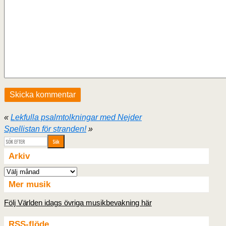
«
Lekfulla psalmtolkningar med Nejder
Spellistan för stranden!
»
Arkiv
Arkiv
Mer musik
Följ Världen idags övriga musikbevakning här
RSS-flöde