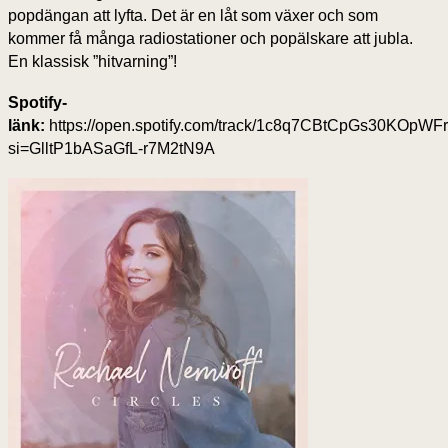
popdängan att lyfta. Det är en låt som växer och som
kommer få många radiostationer och popälskare att jubla.
En klassisk ”hitvarning”!
Spotify-
länk:
https://open.spotify.com/track/1c8q7CBtCpGs30KOpW
si=GlltP1bASaGfL-r7M2tN9A