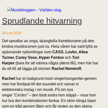
Sprudlande hitvarning
24 juni 2018
Det sprudlar av unga, talangfulla framtidsnamn på den
kristna musikscenen just nu. Hela våren har varit fylld av
spännande nykomlingar som
CASS, Lovkn, Alisa
Turner, Corey Voss, Hyper Fenton
och
Tori
Harper
(bara för att nämna några ytterst få!), men här har
du ett till att lägga på minnet:
Rachel Nemiroff.
Rachel
har en bakgrund inom singer/songwriter-genren
men har finslipat till det soundet och varvar in
elektroniska inslag i sin musik. På sin nya
singel
”Circles”
– den blott andra hon släppt – visar hon
hur bra den kombinationen funkar. En skön slinga löper
som en tråd genom låten och får resten av den sköna