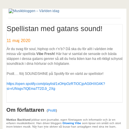
Spellistan med gatans sound!
11 maj 2020
Är du svag för soul, hiphop och r’n’b? Då ska du för allt i världen inte
missa vår spellista
Vibe Fresh!
Här har vi samlat de senaste och bästa
släppen i dessa gatans genrer så att du hela tiden kan ha ett riktigt schysst
soundtrack i dina hörlurar och högtalare.
Psstt…. följ SOUNDSHINE på Spotify för en värld av spellistor!
https://open.spotify.com/playlist/1xOHpOzRTlOCjpAG0HXG4K?
si=rUNsgv7lQEmaTT2DJi_2Xg
Om författaren
(
Profil
)
Mattias Backlund
jobbar som journalist, egen företagare och informatör och är en
erfaren musikskribent. Han driver bloggen
Glowing Vibe
som tipsar om smått och stort
inom kristen musik. När han inte skriver så busar han antagligen med sina tre barn,