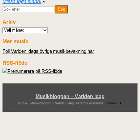
Missa inga släpp!
»
Arkiv
Arkiv
Mer musik
Följ Världen idags övriga musikbevakning här
RSS-flöde
Musikbloggen – Världen idag
© 2026 Musikbloggen – Världen idag. All rights reserved..
balonka IT