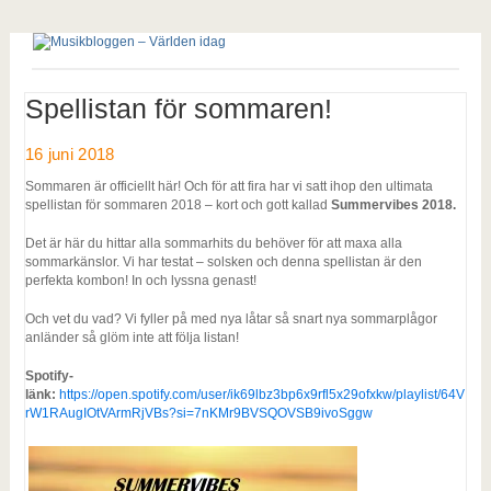
Spellistan för sommaren!
16 juni 2018
Sommaren är officiellt här! Och för att fira har vi satt ihop den ultimata
spellistan för sommaren 2018 – kort och gott kallad
Summervibes 2018.
Det är här du hittar alla sommarhits du behöver för att maxa alla
sommarkänslor. Vi har testat – solsken och denna spellistan är den
perfekta kombon! In och lyssna genast!
Och vet du vad? Vi fyller på med nya låtar så snart nya sommarplågor
anländer så glöm inte att följa listan!
Spotify-
länk:
https://open.spotify.com/user/ik69lbz3bp6x9rfl5x29ofxkw/playlist/64V
rW1RAugIOtVArmRjVBs?si=7nKMr9BVSQOVSB9ivoSggw