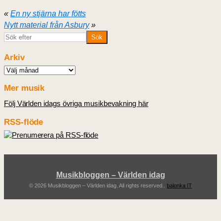
«
En ny stjärna har fötts
Nytt material från Asbury
»
Arkiv
Arkiv
Mer musik
Följ Världen idags övriga musikbevakning här
RSS-flöde
Musikbloggen – Världen idag
© 2026 Musikbloggen – Världen idag. All rights reserved..
balonka IT