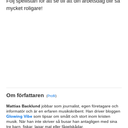
Följ spellistan för att se till att din arbetsdag blir så
mycket roligare!
Om författaren
(
Profil
)
Mattias Backlund
jobbar som journalist, egen företagare och
informatör och är en erfaren musikskribent. Han driver bloggen
Glowing Vibe
som tipsar om smått och stort inom kristen
musik. När han inte skriver så busar han antagligen med sina
tre barn, fiskar, lagar mat eller fågelskådar.