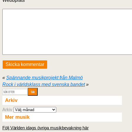
Webbplats
«
Spännande musikprojekt från Malmö
Rock i världsklass med svenska bandet
»
Arkiv
Arkiv
Mer musik
Följ Världen idags övriga musikbevakning här