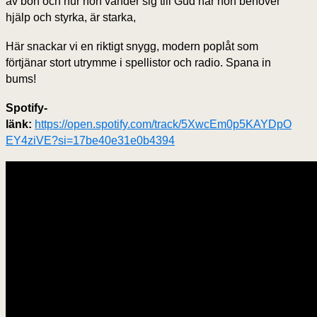
av bön och hur hon vänder sig till Gud när hon behöver
hjälp och styrka, är starka,
Här snackar vi en riktigt snygg, modern poplåt som
förtjänar stort utrymme i spellistor och radio. Spana in
bums!
Spotify-
länk:
https://open.spotify.com/track/5XwcEm0p5KAYDpO
EY4ziVE?si=17be40e31e0b4394