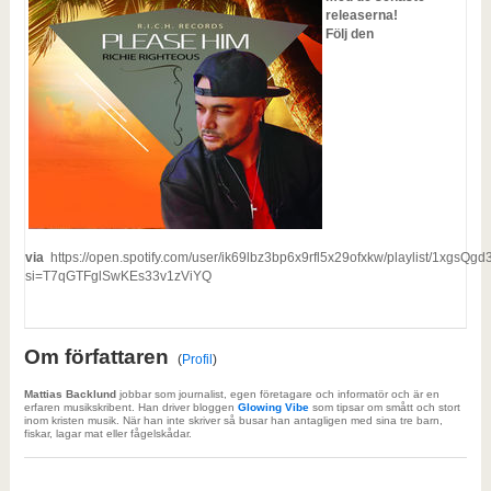
releaserna!
Följ den
via
https://open.spotify.com/user/ik69lbz3bp6x9rfl5x29ofxkw/playlist/1xg
si=T7qGTFglSwKEs33v1zViYQ
Om författaren
(
Profil
)
Mattias Backlund
jobbar som journalist, egen företagare och informatör och är en
erfaren musikskribent. Han driver bloggen
Glowing Vibe
som tipsar om smått och stort
inom kristen musik. När han inte skriver så busar han antagligen med sina tre barn,
fiskar, lagar mat eller fågelskådar.