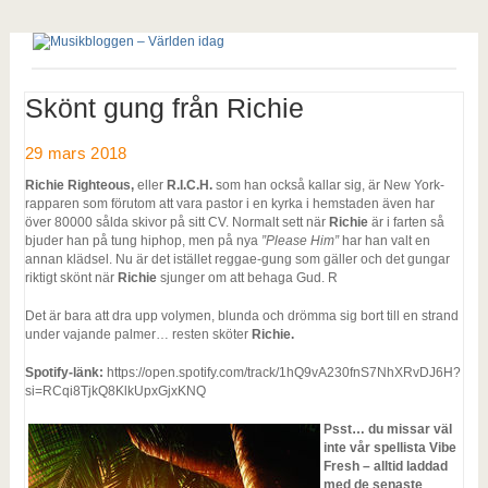
Skönt gung från Richie
29 mars 2018
Richie Righteous,
eller
R.I.C.H.
som han också kallar sig, är New York-
rapparen som förutom att vara pastor i en kyrka i hemstaden även har
över 80000 sålda skivor på sitt CV. Normalt sett när
Richie
är i farten så
bjuder han på tung hiphop, men på nya
”Please Him”
har han valt en
annan klädsel. Nu är det istället reggae-gung som gäller och det gungar
riktigt skönt när
Richie
sjunger om att behaga Gud. R
Det är bara att dra upp volymen, blunda och drömma sig bort till en strand
under vajande palmer… resten sköter
Richie.
Spotify-länk:
https://open.spotify.com/track/1hQ9vA230fnS7NhXRvDJ6H?
si=RCqi8TjkQ8KlkUpxGjxKNQ
Psst… du missar väl
inte vår spellista Vibe
Fresh – alltid laddad
med de senaste