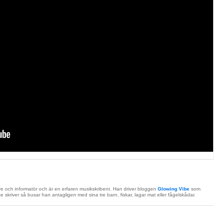
re och informatör och är en erfaren musikskribent. Han driver bloggen
Glowing Vibe
som
e skriver så busar han antagligen med sina tre barn, fiskar, lagar mat eller fågelskådar.