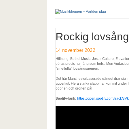
Rockig lovsång
14 november 2022
Hillsong, Bethel Music, Jesus Culture, Elevat
göras precis hur lång som helst. Men Audacious
”smetfulla” lovsångsgenren.
Det här Manchesterbaserade gänget drar sig int
ypperligt. Flera starka släpp har kommit under 
ögonen och öronen på!
Spotify-länk:
https://open.spotify.com/track/