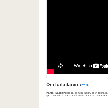
Om författaren
(
Profil
)
Mattias Backlund
jobbar som journalist, egen företaga
tipsar om smått och stort inom kristen musik. När han int