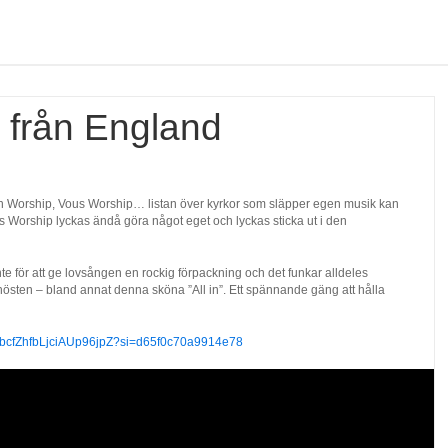
 från England
ion Worship, Vous Worship… listan över kyrkor som släpper egen musik kan
 Worship lyckas ändå göra något eget och lyckas sticka ut i den
e för att ge lovsången en rockig förpackning och det funkar alldeles
hösten – bland annat denna sköna ”All in”. Ett spännande gäng att hålla
3VkbcfZhfbLjciAUp96jpZ?si=d65f0c70a9914e78