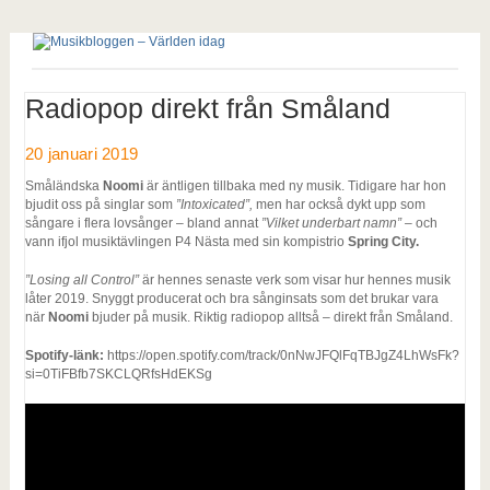
Radiopop direkt från Småland
20 januari 2019
Småländska
Noomi
är äntligen tillbaka med ny musik. Tidigare har hon
bjudit oss på singlar som
”Intoxicated”,
men har också dykt upp som
sångare i flera lovsånger – bland annat
”Vilket underbart namn” –
och
vann ifjol musiktävlingen P4 Nästa med sin kompistrio
Spring City.
”Losing all Control”
är hennes senaste verk som visar hur hennes musik
låter 2019. Snyggt producerat och bra sånginsats som det brukar vara
när
Noomi
bjuder på musik. Riktig radiopop alltså – direkt från Småland.
Spotify-länk:
https://open.spotify.com/track/0nNwJFQlFqTBJgZ4LhWsFk?
si=0TiFBfb7SKCLQRfsHdEKSg