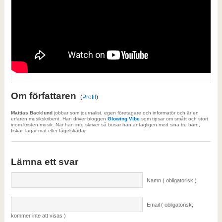
Om författaren
(
Profil
)
Mattias Backlund
jobbar som journalist, egen företagare och informatör och är en
erfaren musikskribent. Han driver bloggen
Glowing Vibe
som tipsar om smått och stort
inom kristen musik. När han inte skriver så busar han antagligen med sina tre barn,
fiskar, lagar mat eller fågelskådar.
Lämna ett svar
Namn ( obligatorisk )
Email ( obligatorisk;
kommer inte att visas )