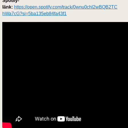
Spotify-
länk:
https://open.spotify.com/track/0wnu0chl2wBQB2TC
hWa7cG?si=5ba135eb84fa43f1