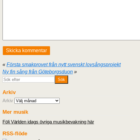
«
Första smakprovet från nytt svenskt lovsångsprojekt
Ny fin sång från Göteborgsduon
»
Arkiv
Arkiv
Mer musik
Följ Världen idags övriga musikbevakning här
RSS-flöde