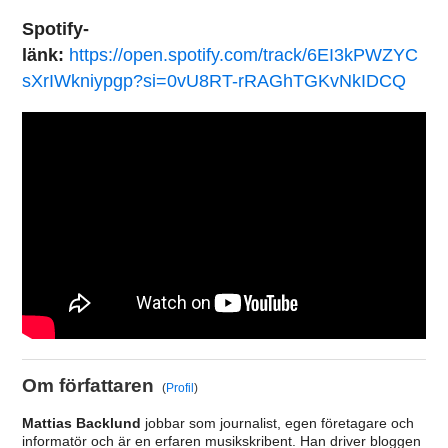
Spotify-
länk:
https://open.spotify.com/track/6EI3kPWZYC
sXrIWkniypgp?si=0vU8RT-rRAGhTGKvNkIDCQ
Om författaren
(
Profil
)
Mattias Backlund
jobbar som journalist, egen företagare och
informatör och är en erfaren musikskribent. Han driver bloggen