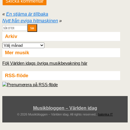
«
En stjärna är tillbaka
Nytt från eviga hitmaskinen
»
Arkiv
Arkiv
Mer musik
Följ Världen idags övriga musikbevakning här
RSS-flöde
Musikbloggen – Världen idag
© 2026 Musikbloggen – Världen idag. All rights reserved..
balonka IT