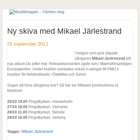
Ny skiva med Mikael Järlestrand
25 september 2012
I helgen som gick släppte
sångaren
Mikael Järlestrand
sitt
nya album
Du lyfter mig
. Releasekonserten ägde rum i Malmöförsamligen
Europaporten. Under kvällen samlades också in pengar till PMU:s
insatser för torkdrabbade i Östafrika och Sahel.
Sugen att höra sångerna live? Så här ser Mikaels turnéschema ut
framöver:
26/10 19.00
Pingstkyrkan, Hässleholm
27/10 18.00
Pingstkyrkan, Värnamo
28/10 11.00
Pingstkyrkan, Skövde
28/10 16.00
Pingstkyrkan, Varberg
Taggar:
MIkael Järlestrand