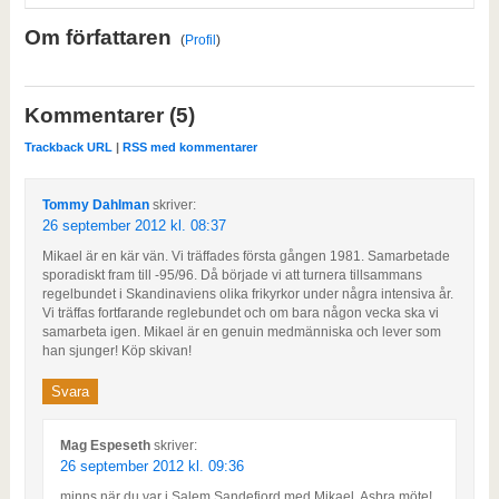
Om författaren
(
Profil
)
Kommentarer (5)
Trackback URL
|
RSS med kommentarer
Tommy Dahlman
skriver:
26 september 2012 kl. 08:37
Mikael är en kär vän. Vi träffades första gången 1981. Samarbetade
sporadiskt fram till -95/96. Då började vi att turnera tillsammans
regelbundet i Skandinaviens olika frikyrkor under några intensiva år.
Vi träffas fortfarande reglebundet och om bara någon vecka ska vi
samarbeta igen. Mikael är en genuin medmänniska och lever som
han sjunger! Köp skivan!
Svara
Mag Espeseth
skriver:
26 september 2012 kl. 09:36
minns när du var i Salem Sandefjord med Mikael. Asbra möte!