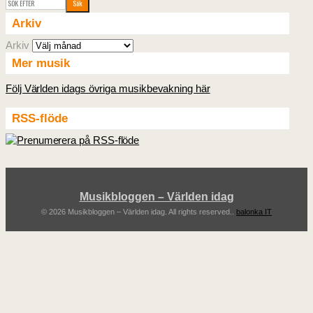
Arkiv
Arkiv
Mer musik
Följ Världen idags övriga musikbevakning här
RSS-flöde
Musikbloggen – Världen idag
© 2026 Musikbloggen – Världen idag. All rights reserved..
balonka IT