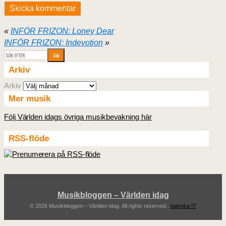
«
INFÖR FRIZON: Loney Dear
INFÖR FRIZON: Indevotion
»
Arkiv
Arkiv
Mer musik
Följ Världen idags övriga musikbevakning här
RSS-flöde
Musikbloggen – Världen idag
© 2026 Musikbloggen – Världen idag. All rights reserved..
balonka IT