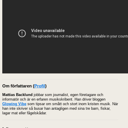
Om författaren
(
Profil
)
Mattias Backlund
jobbar som journalist, egen företagare och
informatör och är en erfaren musikskribent. Han driver bloggen
Glowing Vibe
som tipsar om smått och stort inom kristen musik. När
han inte skriver så busar han antagligen med sina tre barn, fiskar,
lagar mat eller fågelskådar.