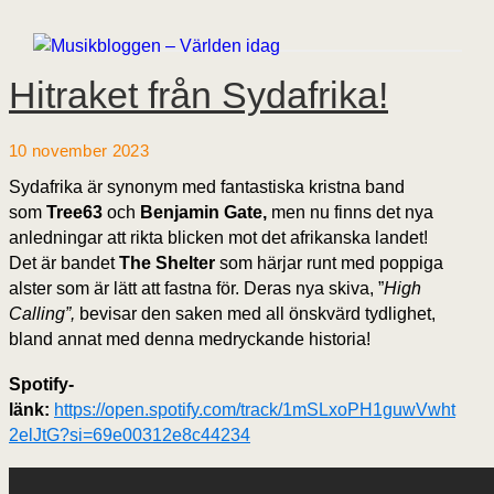
Hitraket från Sydafrika!
10 november 2023
Sydafrika är synonym med fantastiska kristna band
som
Tree63
och
Benjamin Gate,
men nu finns det nya
anledningar att rikta blicken mot det afrikanska landet!
Det är bandet
The Shelter
som härjar runt med poppiga
alster som är lätt att fastna för. Deras nya skiva, ”
High
Calling”,
bevisar den saken med all önskvärd tydlighet,
bland annat med denna medryckande historia!
Spotify-
länk:
https://open.spotify.com/track/1mSLxoPH1guwVwht
2elJtG?si=69e00312e8c44234