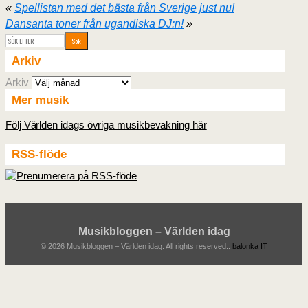
«
Spellistan med det bästa från Sverige just nu!
Dansanta toner från ugandiska DJ:n!
»
Arkiv
Arkiv
Mer musik
Följ Världen idags övriga musikbevakning här
RSS-flöde
Musikbloggen – Världen idag
© 2026 Musikbloggen – Världen idag. All rights reserved..
balonka IT