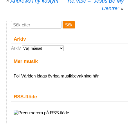
«
Andrews i ny kostym
Re:Vibe – ”Jesus Be My
Centre”
»
Arkiv
Arkiv
Mer musik
Följ Världen idags övriga musikbevakning här
RSS-flöde