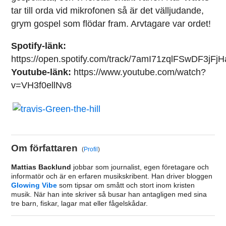
tar till orda vid mikrofonen så är det välljudande,
grym gospel som flödar fram. Arvtagare var ordet!
Spotify-länk:
https://open.spotify.com/track/7amI71zqlFSwDF3jFjH
Youtube-länk:
https://www.youtube.com/watch?
v=VH3f0ellNv8
Om författaren
(
Profil
)
Mattias Backlund
jobbar som journalist, egen företagare och
informatör och är en erfaren musikskribent. Han driver bloggen
Glowing Vibe
som tipsar om smått och stort inom kristen
musik. När han inte skriver så busar han antagligen med sina
tre barn, fiskar, lagar mat eller fågelskådar.