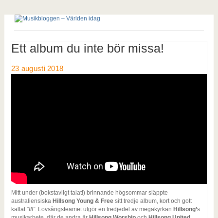
Ett album du inte bör missa!
23 augusti 2018
Mitt under (bokstavligt talat!) brinnande högsommar släppte
australiensiska
Hillsong Young & Free
sitt tredje album, kort och gott
kallat
”III”.
Lovsångsteamet utgör en tredjedel av megakyrkan
Hillsong’
s
musikarbete, där de andra är
Hillsong Worship
och
Hillsong United.