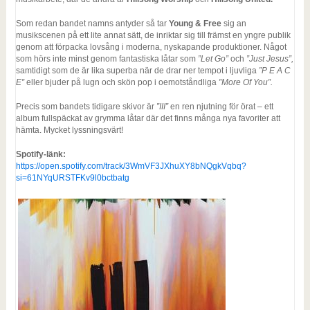
Som redan bandet namns antyder så tar
Young & Free
sig an
musikscenen på ett lite annat sätt, de inriktar sig till främst en yngre publik
genom att förpacka lovsång i moderna, nyskapande produktioner. Något
som hörs inte minst genom fantastiska låtar som
”Let Go”
och
”Just Jesus”,
samtidigt som de är lika superba när de drar ner tempot i ljuvliga
”P E A C
E”
eller bjuder på lugn och skön pop i oemotståndliga
”More Of You”.
Precis som bandets tidigare skivor är
”III”
en ren njutning för örat – ett
album fullspäckat av grymma låtar där det finns många nya favoriter att
hämta. Mycket lyssningsvärt!
Spotify-länk:
https://open.spotify.com/track/3WmVF3JXhuXY8bNQgkVqbq?
si=61NYqURSTFKv9l0bctbatg