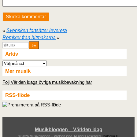
«
Svensken fortsätter leverera
Remixer från hitmakarna
»
Arkiv
Arkiv
Mer musik
Följ Världen idags övriga musikbevakning här
RSS-flöde
Musikbloggen – Världen idag
© 2026 Musikbloggen – Världen idag. All rights reserved..
balonka IT