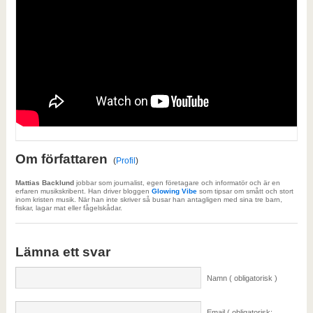
Om författaren
(
Profil
)
Mattias Backlund
jobbar som journalist, egen företagare och informatör och är en
erfaren musikskribent. Han driver bloggen
Glowing Vibe
som tipsar om smått och stort
inom kristen musik. När han inte skriver så busar han antagligen med sina tre barn,
fiskar, lagar mat eller fågelskådar.
Lämna ett svar
Namn ( obligatorisk )
Email ( obligatorisk;