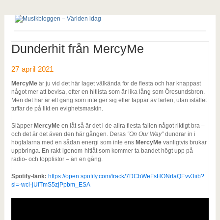
Dunderhit från MercyMe
27 april 2021
MercyMe
är ju vid det här laget välkända för de flesta och har knappast
något mer att bevisa, efter en hitlista som är lika lång som Öresundsbron.
Men det här är ett gäng som inte ger sig eller tappar av farten, utan istället
tuffar de på likt en evighetsmaskin.
Släpper
MercyMe
en låt så är det i de allra flesta fallen något riktigt bra –
och det är det även den här gången. Deras
”On Our Way”
dundrar in i
högtalarna med en sådan energi som inte ens
MercyMe
vanligtvis brukar
uppbringa. En rakt-igenom-hitlåt som kommer ta bandet högt upp på
radio- och topplistor – än en gång.
Spotify-länk:
https://open.spotify.com/track/7DCbWeFsHONrfaQEvv3iib?
si=-wcl-jUiTmS5zjPpbm_ESA