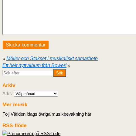
«
Möller och Stakset i musikaliskt samarbete
Ett helt nytt album från Bower!
»
Arkiv
Arkiv
Mer musik
Följ Världen idags övriga musikbevakning här
RSS-flöde