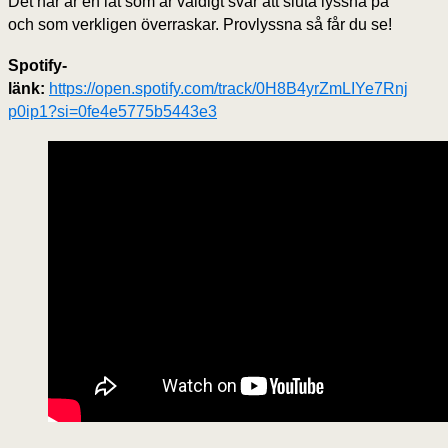
Det här är en låt som är väldigt svår att sluta lyssna på
och som verkligen överraskar. Provlyssna så får du se!
Spotify-
länk:
https://open.spotify.com/track/0H8B4yrZmLIYe7Rnj
p0ip1?si=0fe4e5775b5443e3