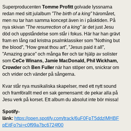
Superproducenten
Tomme Profitt
golvade lyssnarna
redan med sitt julalbum
”The birth of a king”
häromåret,
men nu tar han samma koncept även in i påsktiden. På
nya skivan
”The resurrection of a king”
är det just Jesu
död och uppståndelse som står i fokus. Här har han grävt
fram en lång rad kristna psalmklassiker som ”Nothing but
the blood”, ”How great thou art”, ”Jesus paid it all”,
”Amazing grace” och många fler och tar hjälp av solister
som
CeCe Winans, Jamie MacDonald, Phil Wickham,
Crowder
och
Ben Fuller
när han stöper om, snickrar om
och vrider och vänder på sångerna.
Kvar står nya musikaliska skapelser, med ett nytt sound
och framförallt med en sak gemensamt: de pekar alla på
Jesu verk på korset. Ett album du absolut inte bör missa!
Spotify-
länk:
https://open.spotify.com/track/6uF0FpT5ddzlMHBF
pEitFo?si=c0f99a7bc6724f00