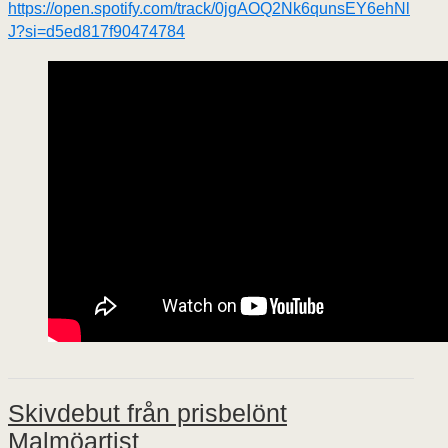
https://open.spotify.com/track/0jgAOQ2Nk6qunsEY6ehNl
J?si=d5ed817f90474784
Skivdebut från prisbelönt
Malmöartist