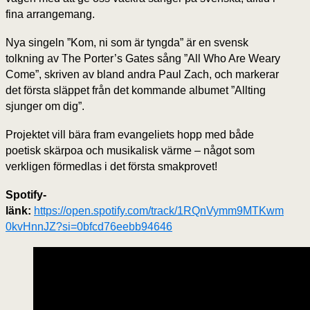
fina arrangemang.
Nya singeln ”Kom, ni som är tyngda” är en svensk
tolkning av The Porter’s Gates sång ”All Who Are Weary
Come”, skriven av bland andra Paul Zach, och markerar
det första släppet från det kommande albumet ”Allting
sjunger om dig”.
Projektet vill bära fram evangeliets hopp med både
poetisk skärpoa och musikalisk värme – något som
verkligen förmedlas i det första smakprovet!
Spotify-
länk:
https://open.spotify.com/track/1RQnVymm9MTKwm
0kvHnnJZ?si=0bfcd76eebb94646