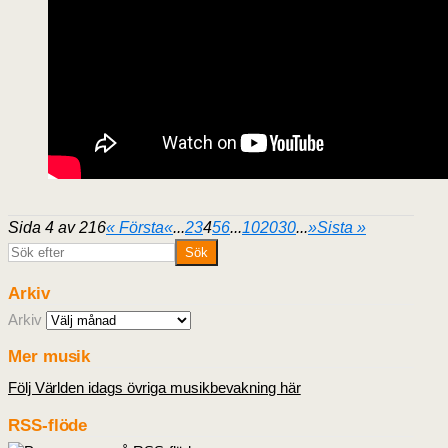
Sida 4 av 216
« Första
«
...
2
3
4
5
6
...
10
20
30
...
»
Sista »
Arkiv
Arkiv
Mer musik
Följ Världen idags övriga musikbevakning här
RSS-flöde