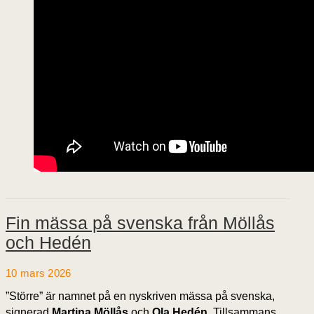
Fin mässa på svenska från Möllås
och Hedén
10 mars 2026
”Större” är namnet på en nyskriven mässa på svenska,
signerad
Martina Möllås
och
Ola Hedén.
Tillsammans