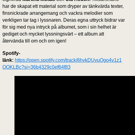
har de skapat ett material som dryper av tänkvärda texter,
finsnickrade arrangemang och vackra melodier som
verkligen tar tag i lyssnaren. Deras egna uttryck bidrar var
för sig med nya intryck på albumet, som i sin helhet är
gediget och mycket lyssningsvärt – ett album att
återvända till om och om igen!
Spotify-
länk:
https://open.spotify.com/track/6hvkDUvuOgo4v1z1
OOKLBc?si=36b4329c0ef64f83