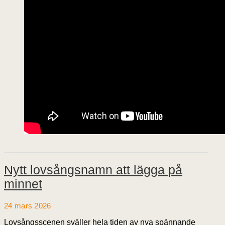
Nytt lovsångsnamn att lägga på
minnet
24 mars 2026
Lovsångsscenen sväller hela tiden av nya spännande