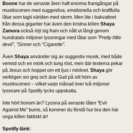
Boone
har de senaste åren haft enorma framgångar på
musikscenen med suggestiva, emotionella och kraftfulla
låtar som tagit världen med storm. Men lite i bakvattnet
från dessa giganter har även den kristna killen
Shaya
Zamora
också röjt sig fram och nått ut långt genom
hundratals miljoner lyssningar med låtar som
”Pretty little
devil”, ”Sinner
och
”Cigarette”.
Även
Shaya
använder sig av suggestiv musik, med både
vemod och en mörk och tung röst, men där texterna pekar
på Jesus och hoppet om ett ljus i mörkret.
Shaya
gör
verkligen sin grej och ärar Gud på sitt hörn av
musikscenen – vilket varje månad över två miljoner
lyssnare på Spotify tycks uppskatta.
Inte hört honom än? Lyssna på senaste låten ”Evil
Against Me” bums, så kommer du förstå hur bra den här
unga killen faktiskt är!
Spotify-länk: