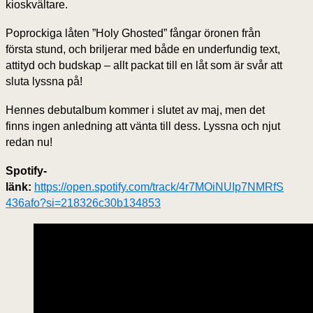
kioskvältare.
Poprockiga låten ”Holy Ghosted” fångar öronen från
första stund, och briljerar med både en underfundig text,
attityd och budskap – allt packat till en låt som är svår att
sluta lyssna på!
Hennes debutalbum kommer i slutet av maj, men det
finns ingen anledning att vänta till dess. Lyssna och njut
redan nu!
Spotify-
länk:
https://open.spotify.com/track/4r7MOiNUIp7NMRfS
436afo?si=218326c30b134853