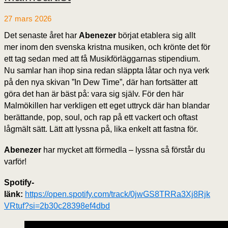
27 mars 2026
Det senaste året har
Abenezer
börjat etablera sig allt
mer inom den svenska kristna musiken, och krönte det för
ett tag sedan med att få Musikförläggarnas stipendium.
Nu samlar han ihop sina redan släppta låtar och nya verk
på den nya skivan ”In Dew Time”, där han fortsätter att
göra det han är bäst på: vara sig själv. För den här
Malmökillen har verkligen ett eget uttryck där han blandar
berättande, pop, soul, och rap på ett vackert och oftast
lågmält sätt. Lätt att lyssna på, lika enkelt att fastna för.
Abenezer
har mycket att förmedla – lyssna så förstår du
varför!
Spotify-
länk:
https://open.spotify.com/track/0jwGS8TRRa3Xj8Rjk
VRtuf?si=2b30c28398ef4dbd