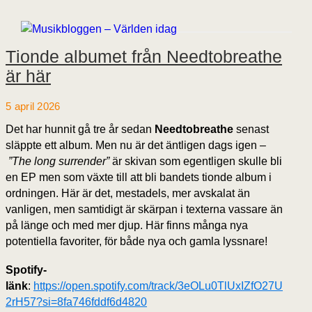
Tionde albumet från Needtobreathe
är här
5 april 2026
Det har hunnit gå tre år sedan
Needtobreathe
senast
släppte ett album. Men nu är det äntligen dags igen –
”The long surrender”
är skivan som egentligen skulle bli
en EP men som växte till att bli bandets tionde album i
ordningen. Här är det, mestadels, mer avskalat än
vanligen, men samtidigt är skärpan i texterna vassare än
på länge och med mer djup. Här finns många nya
potentiella favoriter, för både nya och gamla lyssnare!
Spotify-
länk
:
https://open.spotify.com/track/3eOLu0TlUxIZfO27U
2rH57?si=8fa746fddf6d4820