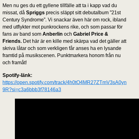
Men nu ges du ett gyllene tillfälle att ta i kapp vad du
missat, då
Spriggs
precis släppt sitt debutalbum ”21st
Century Syndrome”. Vi snackar även här om rock, ibland
med utflykter mot punkrockens rike, och som passar för
fans av band som
Anberlin
och
Gabriel Price &
Friends.
Det här är en kille med skärpa vad det gäller att
skriva låtar och som verkligen får anses ha en lysande
framtid på musikscenen. Punktmarkera honom från nu
och framåt!
Spotify-länk:
https://open.spotify.com/track/4h0tO4MR27ZTmV3sA0yn
9R?si=c3a6bbb3f78146a3