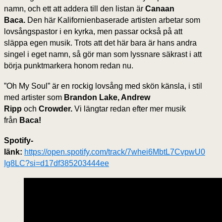
namn, och ett att addera till den listan är
Canaan
Baca.
Den här Kalifornienbaserade artisten arbetar som
lovsångspastor i en kyrka, men passar också på att
släppa egen musik. Trots att det här bara är hans andra
singel i eget namn, så gör man som lyssnare säkrast i att
börja punktmarkera honom redan nu.
”Oh My Soul” är en rockig lovsång med skön känsla, i stil
med artister som
Brandon Lake, Andrew
Ripp
och
Crowder.
Vi längtar redan efter mer musik
från
Baca!
Spotify-
länk:
https://open.spotify.com/track/7whei6MbtL7CvpwU0
Ig8LC?si=d17df385203444ee