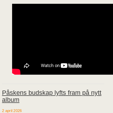
Påskens budskap lyfts fram på nytt
album
2 april 2026