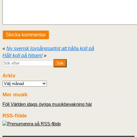
«
Ny svensk lovsångsartist att hålla koll på
Håll koll på hitsen!
»
Arkiv
Arkiv
Mer musik
Följ Världen idags övriga musikbevakning här
RSS-flöde