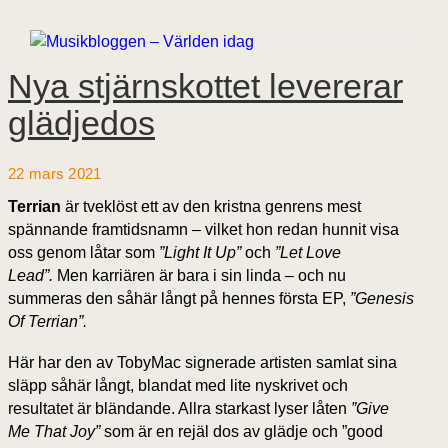
Nya stjärnskottet levererar
glädjedos
22 mars 2021
Terrian
är tveklöst ett av den kristna genrens mest
spännande framtidsnamn – vilket hon redan hunnit visa
oss genom låtar som
”Light It Up”
och
”Let Love
Lead”.
Men karriären är bara i sin linda – och nu
summeras den såhär långt på hennes första EP,
”Genesis
Of Terrian”.
Här har den av TobyMac signerade artisten samlat sina
släpp såhär långt, blandat med lite nyskrivet och
resultatet är bländande. Allra starkast lyser låten
”Give
Me That Joy”
som är en rejäl dos av glädje och ”good