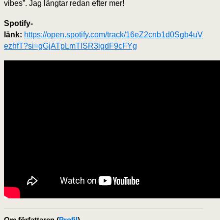
vibes”. Jag längtar redan efter mer!
Spotify-
länk:
https://open.spotify.com/track/16eZ2cnb1d0Sgb4uV
ezhfT?si=gGjATpLmTlSR3igdF9cFYg
Om författaren
(
Profil
)