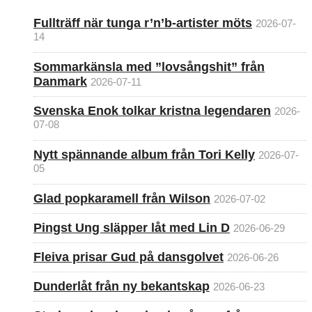
Fullträff när tunga r’n’b-artister möts
2026-07-
14
Sommarkänsla med ”lovsångshit” från
Danmark
2026-07-11
Svenska Enok tolkar kristna legendaren
2026-
07-08
Nytt spännande album från Tori Kelly
2026-07-
05
Glad popkaramell från Wilson
2026-07-02
Pingst Ung släpper låt med Lin D
2026-06-29
Fleiva prisar Gud på dansgolvet
2026-06-26
Dunderlåt från ny bekantskap
2026-06-23