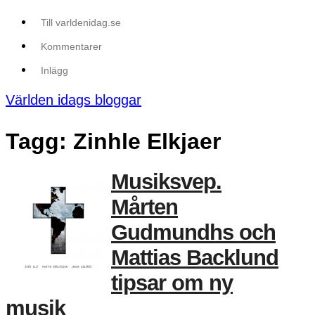
Till varldenidag.se
Kommentarer
Inlägg
Världen idags bloggar
Tagg: Zinhle Elkjaer
Musiksvep.
Mårten
Gudmundhs och
Mattias Backlund
tipsar om ny
musik