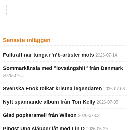
Senaste inläggen
Fullträff när tunga r’n’b-artister möts
2026-07-14
Sommarkänsla med ”lovsångshit” från Danmark
2026-07-11
Svenska Enok tolkar kristna legendaren
2026-07-08
Nytt spännande album från Tori Kelly
2026-07-05
Glad popkaramell från Wilson
2026-07-02
Pingst Ung släpper låt med Lin D
2026-06-29