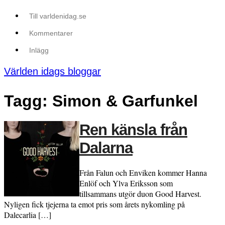
Till varldenidag.se
Kommentarer
Inlägg
Världen idags bloggar
Tagg: Simon & Garfunkel
Ren känsla från
Dalarna
Från Falun och Enviken kommer Hanna
Enlöf och Ylva Eriksson som
tillsammans utgör duon Good Harvest.
Nyligen fick tjejerna ta emot pris som årets nykomling på
Dalecarlia […]