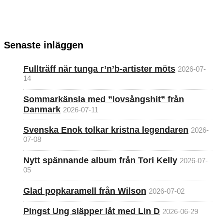
Senaste inläggen
Fullträff när tunga r’n’b-artister möts
2026-07-
14
Sommarkänsla med ”lovsångshit” från
Danmark
2026-07-11
Svenska Enok tolkar kristna legendaren
2026-
07-08
Nytt spännande album från Tori Kelly
2026-07-
05
Glad popkaramell från Wilson
2026-07-02
Pingst Ung släpper låt med Lin D
2026-06-29